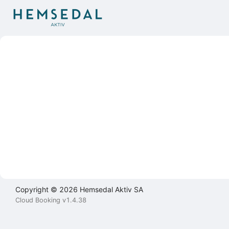
Brukeravtale
Personvernerklæring
Kontakt
oss
Lukk
Lukk
Lukk
Send
Copyright © 2026 Hemsedal Aktiv SA
Cloud Booking v1.4.38