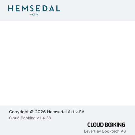
Brukeravtale
Personvernerklæring
Kontakt
oss
Lukk
Lukk
Lukk
Send
Copyright © 2026 Hemsedal Aktiv SA
Cloud Booking v1.4.38
Levert av Booktech AS