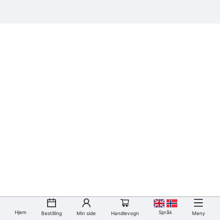
Hjem
Språk
Bestilling
Min side
Handlevogn
Meny