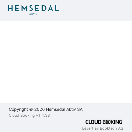
Brukeravtale
Personvernerklæring
Kontakt
oss
Lukk
Lukk
Lukk
Send
Copyright © 2026 Hemsedal Aktiv SA
Cloud Booking v1.4.38
Levert av Booktech AS