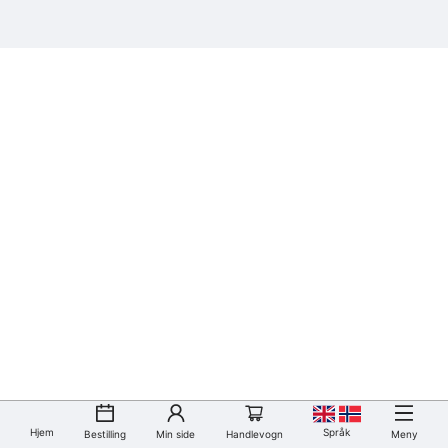
Hjem
Språk
Bestilling
Min side
Handlevogn
Meny