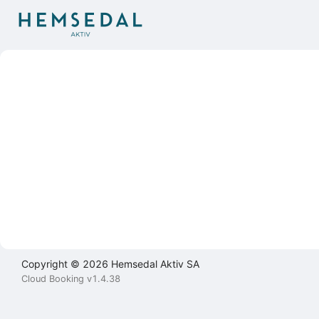
Brukeravtale
Personvernerklæring
Kontakt
oss
Lukk
Lukk
Lukk
Send
Copyright © 2026 Hemsedal Aktiv SA
Cloud Booking v1.4.38