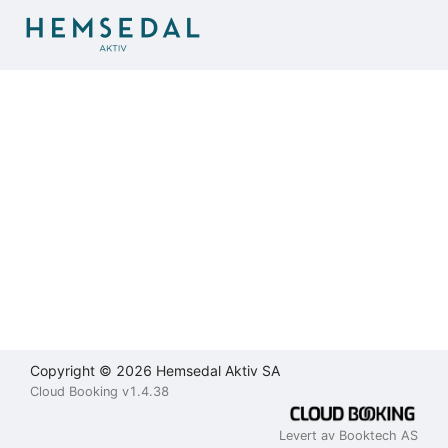
Brukeravtale
Personvernerklæring
Kontakt
oss
Lukk
Lukk
Lukk
Send
Copyright © 2026 Hemsedal Aktiv SA
Cloud Booking v1.4.38
Levert av Booktech AS