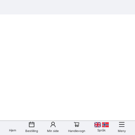
Hjem
Språk
Bestilling
Min side
Handlevogn
Meny